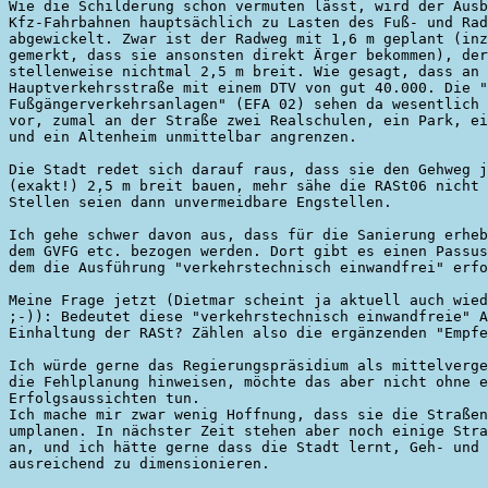
Wie die Schilderung schon vermuten lässt, wird der Ausb
Kfz-Fahrbahnen hauptsächlich zu Lasten des Fuß- und Rad
abgewickelt. Zwar ist der Radweg mit 1,6 m geplant (inz
gemerkt, dass sie ansonsten direkt Ärger bekommen), der
stellenweise nichtmal 2,5 m breit. Wie gesagt, dass an 
Hauptverkehrsstraße mit einem DTV von gut 40.000. Die "
Fußgängerverkehrsanlagen" (EFA 02) sehen da wesentlich 
vor, zumal an der Straße zwei Realschulen, ein Park, ei
und ein Altenheim unmittelbar angrenzen.

Die Stadt redet sich darauf raus, dass sie den Gehweg j
(exakt!) 2,5 m breit bauen, mehr sähe die RASt06 nicht 
Stellen seien dann unvermeidbare Engstellen.

Ich gehe schwer davon aus, dass für die Sanierung erheb
dem GVFG etc. bezogen werden. Dort gibt es einen Passus
dem die Ausführung "verkehrstechnisch einwandfrei" erfo
Meine Frage jetzt (Dietmar scheint ja aktuell auch wied
;-)): Bedeutet diese "verkehrstechnisch einwandfreie" A
Einhaltung der RASt? Zählen also die ergänzenden "Empfe
Ich würde gerne das Regierungspräsidium als mittelverge
die Fehlplanung hinweisen, möchte das aber nicht ohne e
Erfolgsaussichten tun.

Ich mache mir zwar wenig Hoffnung, dass sie die Straßen
umplanen. In nächster Zeit stehen aber noch einige Stra
an, und ich hätte gerne dass die Stadt lernt, Geh- und 
ausreichend zu dimensionieren.
