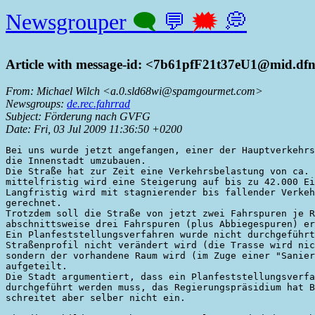
Newsgrouper
🗨
💬
🗯
💭
Article with message-id: <
7b61pfF21t37eU1@mid.dfnc
From: Michael Wilch <
a.0.sld68wi@spamgourmet.com
>
Newsgroups:
de.rec.fahrrad
Subject: Förderung nach GVFG
Date: Fri, 03 Jul 2009 11:36:50 +0200
Bei uns wurde jetzt angefangen, einer der Hauptverkehrs
die Innenstadt umzubauen.

Die Straße hat zur Zeit eine Verkehrsbelastung von ca. 
mittelfristig wird eine Steigerung auf bis zu 42.000 Ei
Langfristig wird mit stagnierender bis fallender Verkeh
gerechnet.

Trotzdem soll die Straße von jetzt zwei Fahrspuren je R
abschnittsweise drei Fahrspuren (plus Abbiegespuren) er
Ein Planfeststellungsverfahren wurde nicht durchgeführt
Straßenprofil nicht verändert wird (die Trasse wird nic
sondern der vorhandene Raum wird (im Zuge einer "Sanier
aufgeteilt.

Die Stadt argumentiert, dass ein Planfeststellungsverfa
durchgeführt werden muss, das Regierungspräsidium hat B
schreitet aber selber nicht ein.
